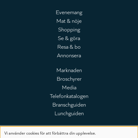
Evenemang
Mat & nöje
Huvudmeny
Shopping
Se & göra
Resa & bo
Annonsera
Marknaden
Broschyrer
Leaderboard
Media
Telefonkatalogen
Branschguiden
Lunchguiden
Vi använder cookies för att förbättra din upplevelse.