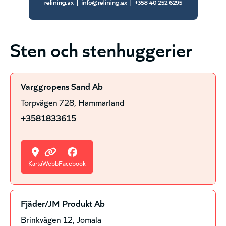
Sten och stenhuggerier
Varggropens Sand Ab
Torpvägen 728
Hammarland
+3581833615
Karta
Webb
Facebook
Fjäder/JM Produkt Ab
Brinkvägen 12
Jomala