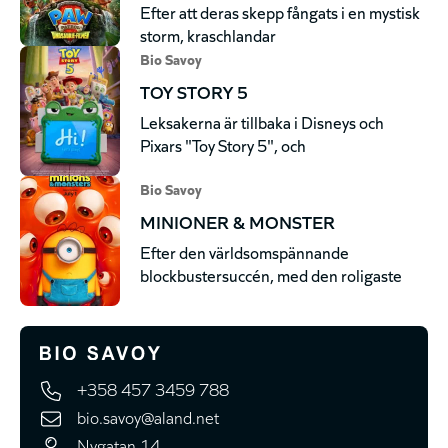
Efter att deras skepp fångats i en mystisk
storm, kraschlandar
Bio Savoy
TOY STORY 5
Leksakerna är tillbaka i Disneys och
Pixars "Toy Story 5", och
Bio Savoy
MINIONER & MONSTER
Efter den världsomspännande
blockbustersuccén, med den roligaste
+358 457 3459 788
bio.savoy@aland.net
Nygatan 14