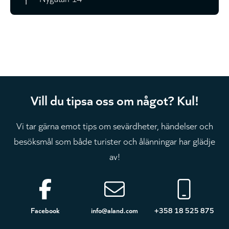
Vill du tipsa oss om något? Kul!
Vi tar gärna emot tips om sevärdheter, händelser och
besöksmål som både turister och ålänningar har glädje
av!
Sidfot
Facebook
info@aland.com
+358 18 525 875