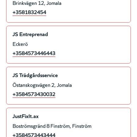
Brinkvägen 12
Jomala
+3581832454
JS Entreprenad
Eckerö
+3584573446443
JS Trädgårdsservice
Östanskogsvägen 2
Jomala
+3584573430032
JustFixIt.ax
Boströmsgränd 8 Finström
Finström
+3584573443444