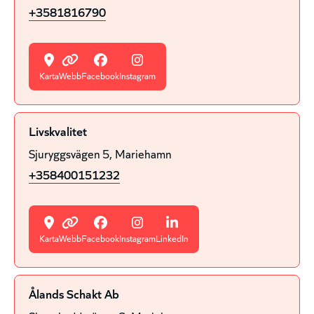
+3581816790
Karta
Webb
Facebook
Instagram
Livskvalitet
Sjuryggsvägen 5
Mariehamn
+358400151232
Karta
Webb
Facebook
Instagram
LinkedIn
Ålands Schakt Ab