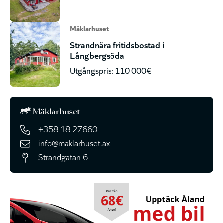
Mäklarhuset
Strandnära fritidsbostad i
Långbergsöda
Utgångspris: 110 000€
+358 18 27660
info@maklarhuset.ax
Strandgatan 6