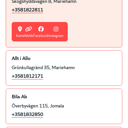
Skogshyddsvägen 8
Mariehamn
+3581822811
Karta
Webb
Facebook
Instagram
Allt i Allo
Grönkullagränd 35
Mariehamn
+3581812171
Bila Ab
Överbyvägen 115
Jomala
+3581832850