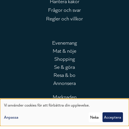
Hantera kakor
Frågor och svar
Regler och villkor
Evenemang
Mat & nöje
Huvudmeny
Shopping
Se & göra
Resa & bo
Annonsera
Marknaden
Broschyrer
Vi använder cookies för att förbättra din upplevelse.
Leaderboard
Användning
Media
Anpassa
Neka
Acceptera
Telefonkatalogen
av
Branschguiden