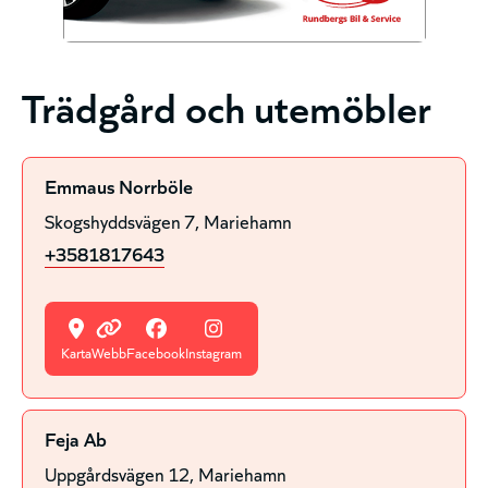
Trädgård och utemöbler
Emmaus Norrböle
Skogshyddsvägen 7
Mariehamn
+3581817643
Karta
Webb
Facebook
Instagram
Feja Ab
Uppgårdsvägen 12
Mariehamn