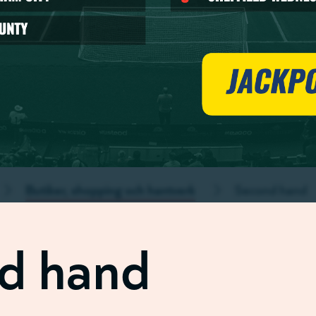
Butiker, shopping och hantverk
Second hand
d hand