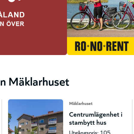
ån Mäklarhuset
Mäklarhuset
Centrumlägenhet i
stambytt hus
Utgångspris: 105