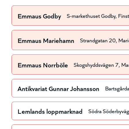
Emmaus Godby
S-markethuset Godby
Fins
Emmaus Mariehamn
Strandgatan 20
Mar
Emmaus Norrböle
Skogshyddsvägen 7
Ma
Antikvariat Gunnar Johansson
Bartsgård
Lemlands loppmarknad
Södra Söderbyvä