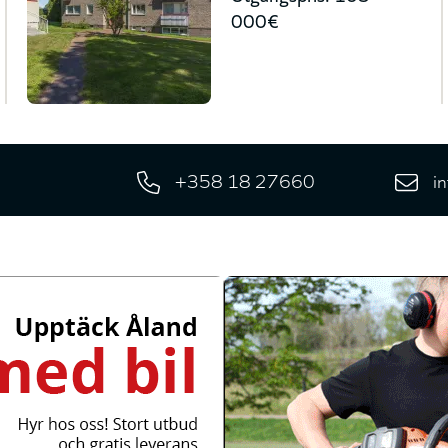
000€
+358 18 27660
i