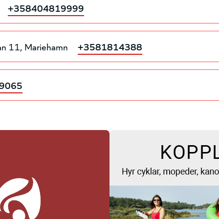
+358404819999
an 11
Mariehamn
+3581814388
9065