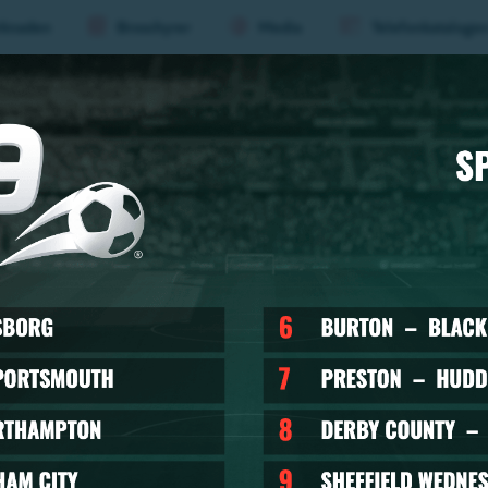
knaden
Broschyrer
Media
Telefonkataloge
aderboard
Evenemang
Mat &
Huvu
(nivå
1)