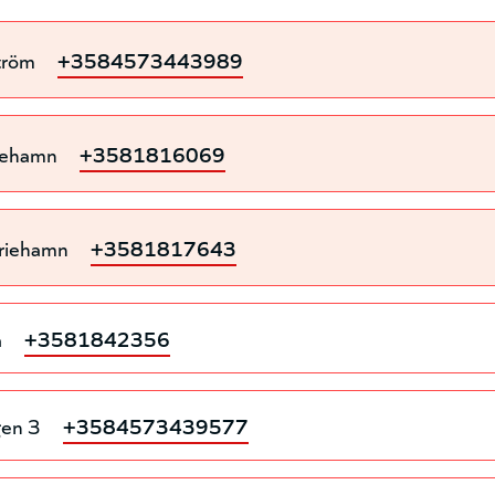
tröm
+3584573443989
iehamn
+3581816069
riehamn
+3581817643
a
+3581842356
gen 3
+3584573439577