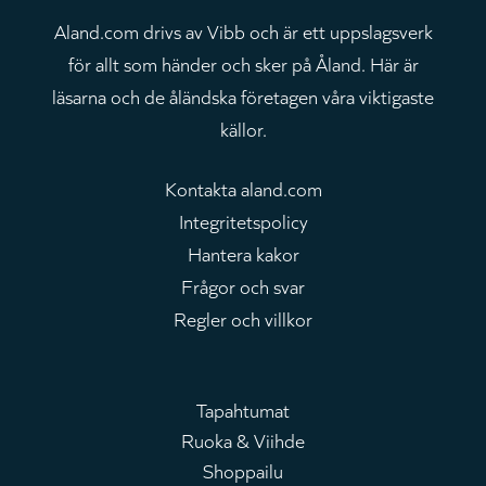
Aland.com drivs av Vibb och är ett uppslagsverk
för allt som händer och sker på Åland. Här är
läsarna och de åländska företagen våra viktigaste
källor.
Kontakta aland.com
Integritetspolicy
Hantera kakor
Frågor och svar
Regler och villkor
Tapahtumat
Ruoka & Viihde
Huvudmeny
Shoppailu