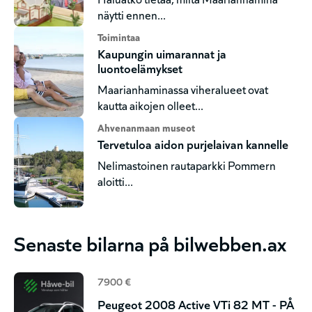
näytti ennen...
Toimintaa
Kaupungin uimarannat ja
luontoelämykset
Maarianhaminassa viheralueet ovat
kautta aikojen olleet...
Ahvenanmaan museot
Tervetuloa aidon purjelaivan kannelle
Nelimastoinen rautaparkki Pommern
aloitti...
Senaste bilarna på bilwebben.ax
7900 €
Peugeot 2008 Active VTi 82 MT - PÅ