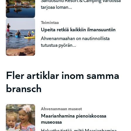
tarjoaa loman...
Toimintaa
Upeita retkiä kaikkiin ilmansuuntiin
Ahvenanmaahan on nautinnollista
tutustua pyörän...
Fler artiklar inom samma
bransch
Ahvenanmaan museot
Maarianhamina pienoiskoossa
museossa
Haluatko tietää, miltä Maarianhamina