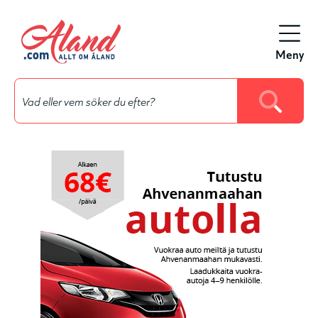
Hyppää
pääsisältöön
Meny