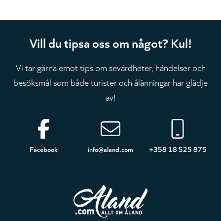
Vill du tipsa oss om något? Kul!
Vi tar gärna emot tips om sevärdheter, händelser och
besöksmål som både turister och ålänningar har glädje
av!
Sidfot
Facebook
info@aland.com
+358 18 525 875