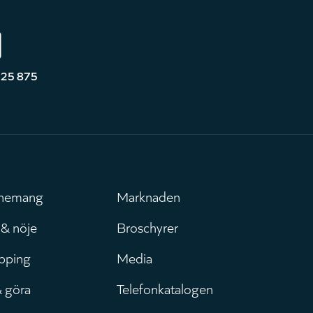
525 875
nemang
Marknaden
uvudmeny
Leaderboar
 & nöje
Broschyrer
pping
Media
& göra
Telefonkatalogen