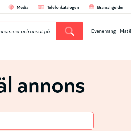
Media
Telefonkatalogen
Branschguiden
ard
Evenemang
Mat &
Huvu
(nivå
l annons
1)