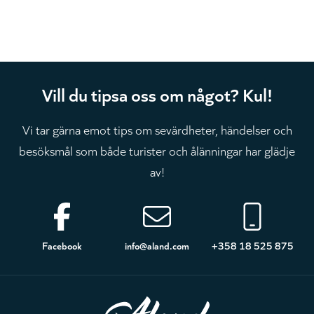
Vill du tipsa oss om något? Kul!
Vi tar gärna emot tips om sevärdheter, händelser och
besöksmål som både turister och ålänningar har glädje
av!
Sidfot
Facebook
info@aland.com
+358 18 525 875