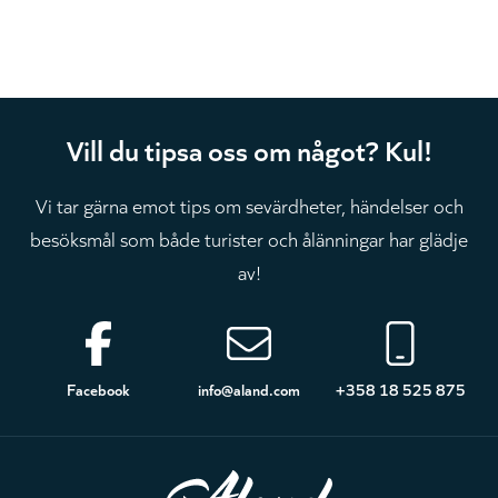
Vill du tipsa oss om något? Kul!
Vi tar gärna emot tips om sevärdheter, händelser och
besöksmål som både turister och ålänningar har glädje
av!
Sidfot
Facebook
info@aland.com
+358 18 525 875