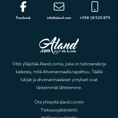
Alatunniste
Facebook
info@aland.com
+358 18 525 875
Vibb ylläpitää Aland.comia, joka on tietosanakirja
kaikesta, mitä Ahvenanmaalla tapahtuu. Täällä
lukijat ja ahvenanmaalaiset yritykset ovat
tärkeimmät lähteemme.
Ota yhteyttä aland.comiin
Tietosuojakäytäntö
Hallinnoi evästeitä