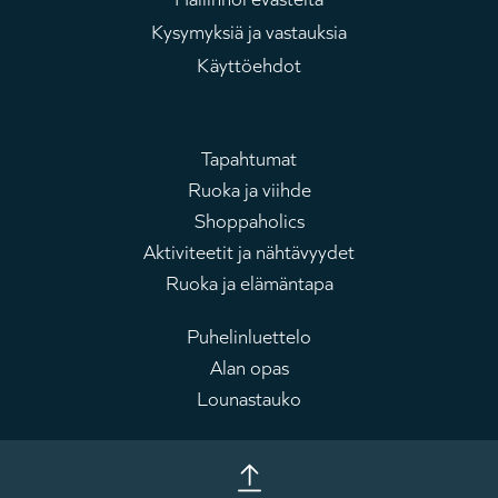
Kysymyksiä ja vastauksia
Käyttöehdot
Tapahtumat
Ruoka ja viihde
Päävalikko
Shoppaholics
Aktiviteetit ja nähtävyydet
Ruoka ja elämäntapa
Puhelinluettelo
Alan opas
Tulostaulu
Lounastauko