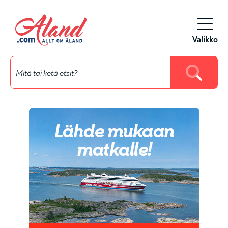
Siirry
pääsisältöön
Valikko