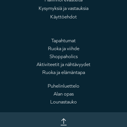
Kysymyksiä ja vastauksia
Käyttöehdot
Tapahtumat
Ruoka ja viihde
Päävalikko
Shoppaholics
Aktiviteetit ja nähtävyydet
Ruoka ja elämäntapa
Puhelinluettelo
Alan opas
Tulostaulu
Lounastauko