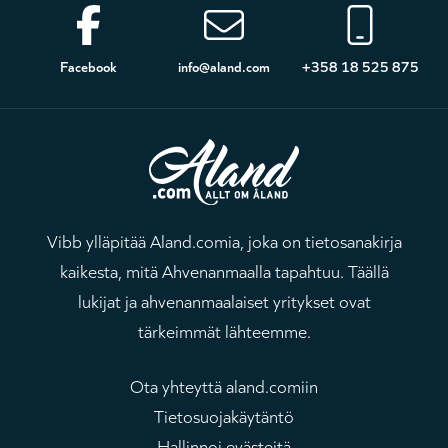
Alatunniste
Facebook
info@aland.com
+358 18 525 875
Vibb ylläpitää Aland.comia, joka on tietosanakirja
kaikesta, mitä Ahvenanmaalla tapahtuu. Täällä
lukijat ja ahvenanmaalaiset yritykset ovat
tärkeimmät lähteemme.
Ota yhteyttä aland.comiin
Tietosuojakäytäntö
Hallinnoi evästeitä