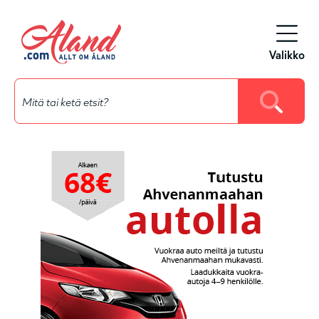
Siirry
pääsisältöön
Valikko