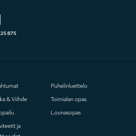
525 875
ahtumat
Puhelinluettelo
uvudmeny
Leaderboar
ka & Viihde
Toimialan opas
ppailu
Lounasopas
iteetit ja
tävyydet