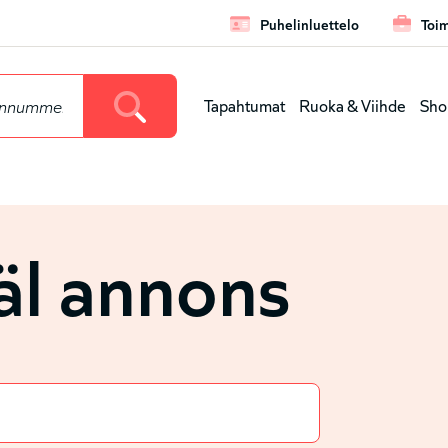
Puhelinluettelo
Toim
Leaderbo
Tapahtumat
Ruoka & Viihde
Sho
Huvudmen
(nivå
l annons
1)