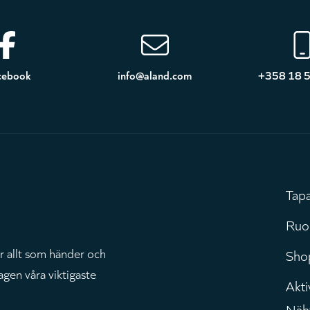
cebook
info@aland.com
+358 18 
Tap
H
Ruo
r allt som händer och
Sho
agen våra viktigaste
Aktiv
Näh