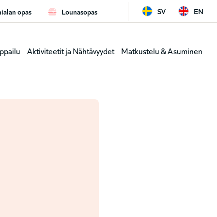
SV
EN
ialan opas
Lounasopas
ard
Leaderb
ppailu
Aktiviteetit ja Nähtävyydet
Matkustelu & Asuminen
y
(genväga