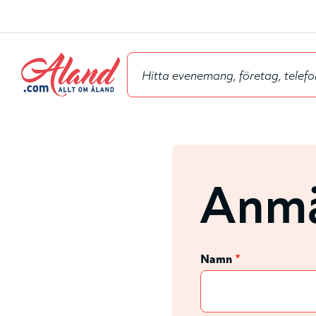
Hyppää
pääsisältöön
Anmä
Namn