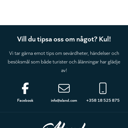
Vill du tipsa oss om något? Kul!
Vi tar gärna emot tips om sevärdheter, händelser och
besöksmål som både turister och ålänningar har glädje
av!
Sidfot
Facebook
info@aland.com
+358 18 525 875