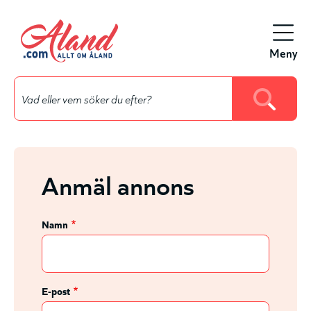
Hyppää
pääsisältöön
Meny
Anmäl annons
Namn
E-post