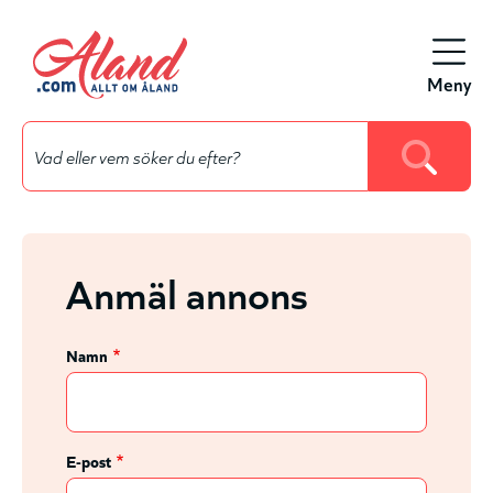
Hyppää
pääsisältöön
Meny
Anmäl annons
Namn
E-post