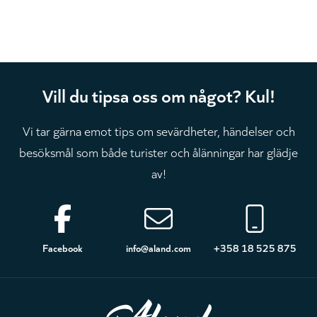
Vill du tipsa oss om något? Kul!
Vi tar gärna emot tips om sevärdheter, händelser och
besöksmål som både turister och ålänningar har glädje
av!
Sidfot
Facebook
info@aland.com
+358 18 525 875