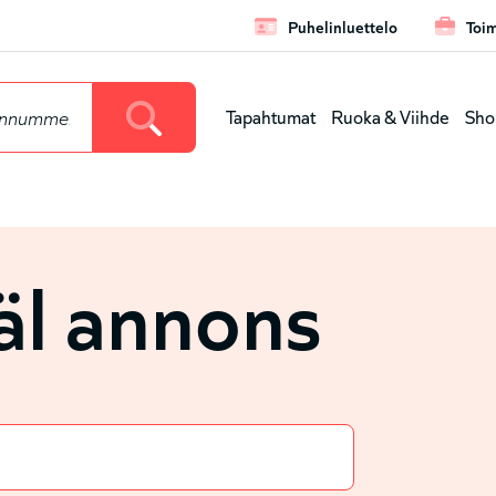
Puhelinluettelo
Toim
Leaderbo
Tapahtumat
Ruoka & Viihde
Sho
Huvudmen
(nivå
l annons
1)