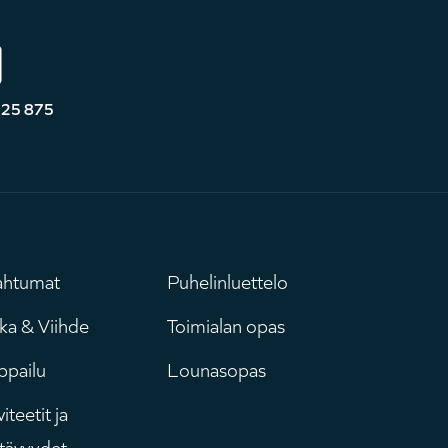
525 875
ahtumat
Puhelinluettelo
uvudmeny
Leaderboar
ka & Viihde
Toimialan opas
ppailu
Lounasopas
iteetit ja
tävyydet