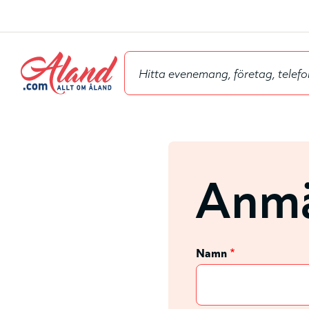
Hyppää
pääsisältöön
Anmä
Namn