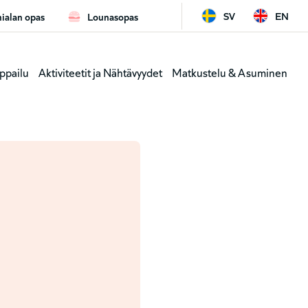
SV
EN
ialan opas
Lounasopas
ard
Leaderb
ppailu
Aktiviteetit ja Nähtävyydet
Matkustelu & Asuminen
y
(genväga