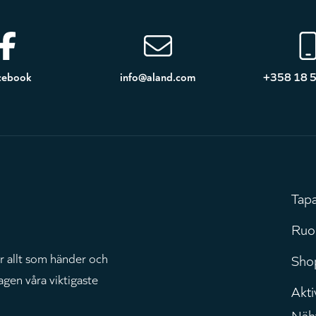
cebook
info@aland.com
+358 18 
Tap
H
Ruo
r allt som händer och
Sho
agen våra viktigaste
Aktiv
Näh