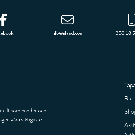
cebook
info@aland.com
+358 18 
Tap
H
Ruo
r allt som händer och
Sho
agen våra viktigaste
Aktiv
Näh