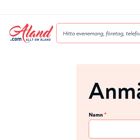
Hyppää
pääsisältöön
Anmä
Namn