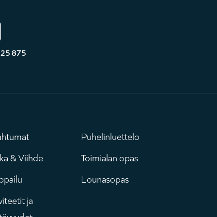
525 875
ahtumat
Puhelinluettelo
uvudmeny
Leaderboar
ka & Viihde
Toimialan opas
ppailu
Lounasopas
iteetit ja
tävyydet