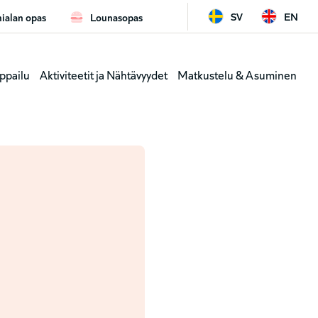
SV
EN
ialan opas
Lounasopas
ard
Leaderb
ppailu
Aktiviteetit ja Nähtävyydet
Matkustelu & Asuminen
y
(genväga