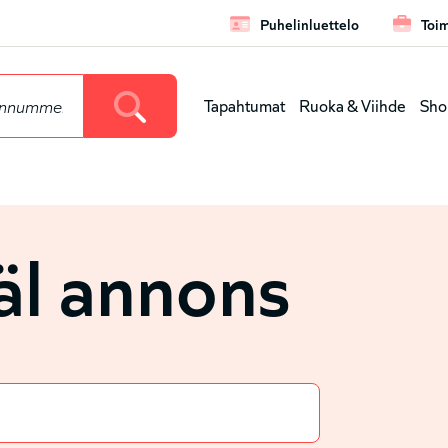
Puhelinluettelo
Toim
Leaderbo
Tapahtumat
Ruoka & Viihde
Sho
Huvudmen
(nivå
l annons
1)