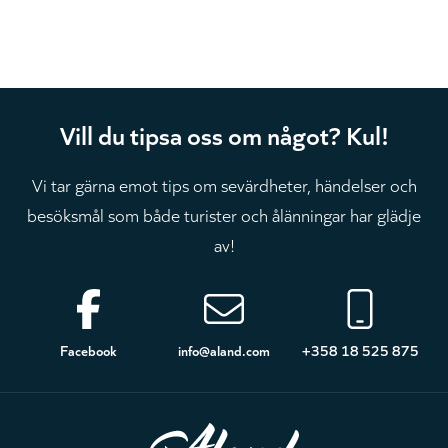
Vill du tipsa oss om något? Kul!
Vi tar gärna emot tips om sevärdheter, händelser och
besöksmål som både turister och ålänningar har glädje
av!
Sidfot
Facebook
info@aland.com
+358 18 525 875