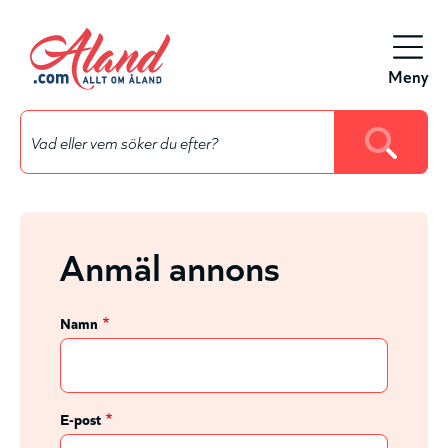
Hyppää
pääsisältöön
Meny
Anmäl annons
Namn
E-post