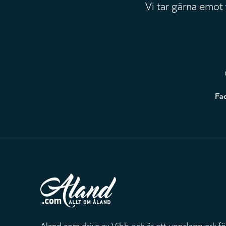
Vi tar gärna emot
Sidfot
Fa
Aland.com drivs av Vibb och är ett uppslagsverk fö