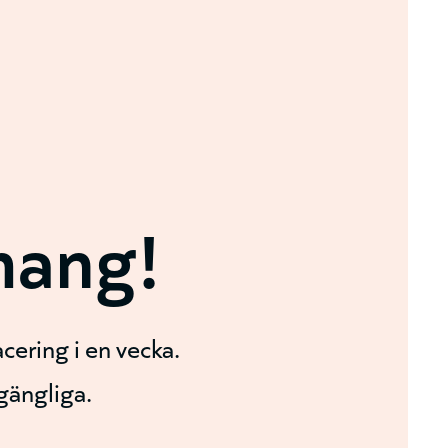
mang!
cering i en vecka.
lgängliga.