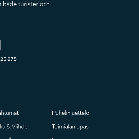
 både turister och
525 875
ahtumat
Puhelinluettelo
uvudmeny
Leaderboar
ka & Viihde
Toimialan opas