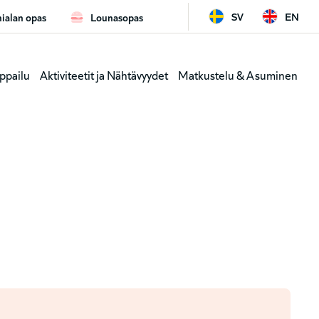
SV
EN
ialan opas
Lounasopas
ard
Leaderb
ppailu
Aktiviteetit ja Nähtävyydet
Matkustelu & Asuminen
y
(genväga