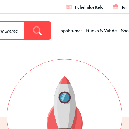
Puhelinluettelo
Toim
Leaderbo
Tapahtumat
Ruoka & Viihde
Sho
Huvudmen
(nivå
1)