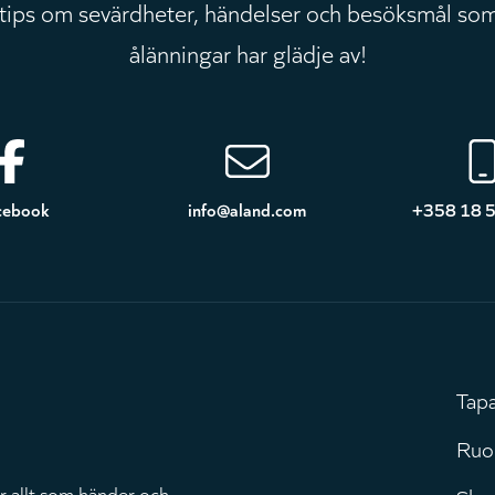
 tips om sevärdheter, händelser och besöksmål som
ålänningar har glädje av!
cebook
info@aland.com
+358 18 
Tap
H
Ruo
r allt som händer och