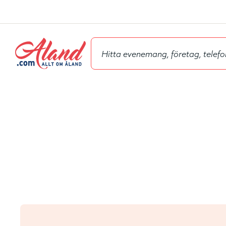
Hyppää
pääsisältöön