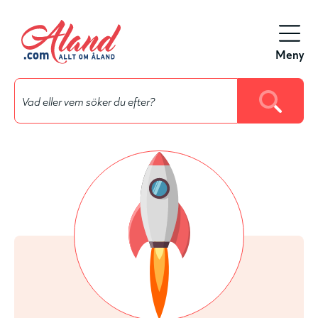
Hyppää
pääsisältöön
Meny