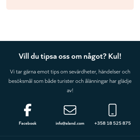
Vill du tipsa oss om något? Kul!
Vi tar gärna emot tips om sevärdheter, händelser och
besöksmål som både turister och ålänningar har glädje
av!
Sidfot
Facebook
info@aland.com
+358 18 525 875