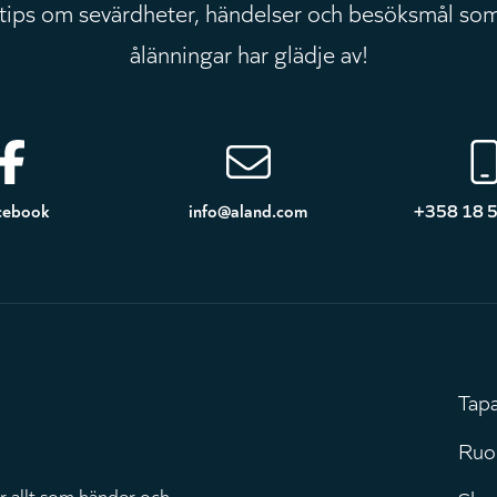
 tips om sevärdheter, händelser och besöksmål som
ålänningar har glädje av!
cebook
info@aland.com
+358 18 
Tap
H
Ruo
r allt som händer och