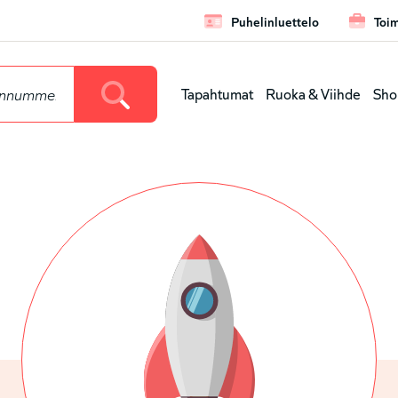
Puhelinluettelo
Toim
Leaderbo
Tapahtumat
Ruoka & Viihde
Sho
Huvudmen
(nivå
1)