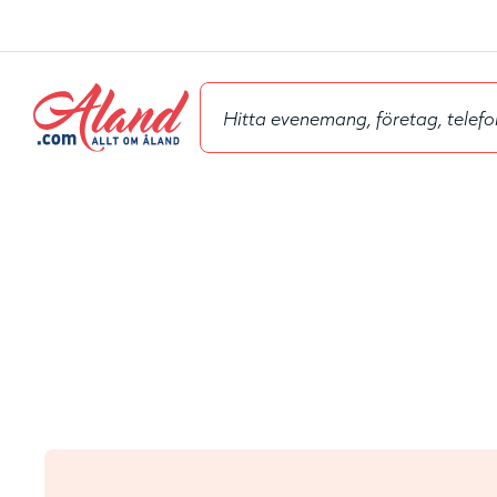
Hyppää
pääsisältöön