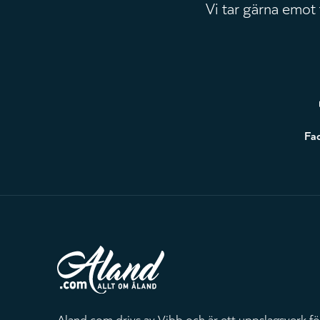
Vi tar gärna emot
Sidfot
Fa
Aland.com drivs av Vibb och är ett uppslagsverk fö