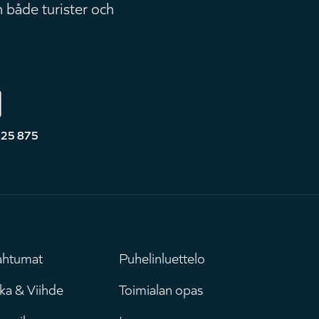
 både turister och
525 875
ahtumat
Puhelinluettelo
uvudmeny
Leaderboar
ka & Viihde
Toimialan opas