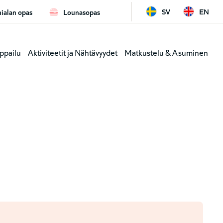
SV
EN
ialan opas
Lounasopas
ard
Leaderb
ppailu
Aktiviteetit ja Nähtävyydet
Matkustelu & Asuminen
y
(genväga