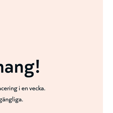
mang!
cering i en vecka.
lgängliga.