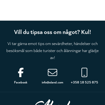
Vill du tipsa oss om något? Kul!
Vi tar gärna emot tips om sevärdheter, händelser och
besöksmål som både turister och ålänningar har glädje
av!
Sidfot
Facebook
info@aland.com
+358 18 525 875