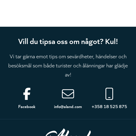
Vill du tipsa oss om något? Kul!
Vi tar gärna emot tips om sevärdheter, händelser och
besöksmål som både turister och ålänningar har glädje
av!
Sidfot
Facebook
info@aland.com
+358 18 525 875